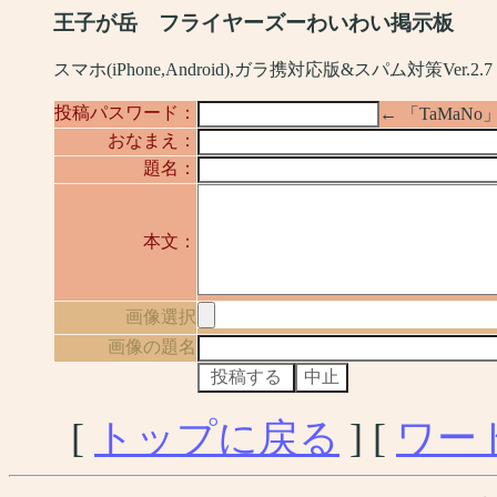
王子が岳 フライヤーズーわいわい掲示板
スマホ(iPhone,Android),ガラ携対応版&スパム対策Ver.2.7
投稿パスワード：
← 「TaMa
おなまえ：
題名：
本文：
画像選択
画像の題名
[
トップに戻る
] [
ワー