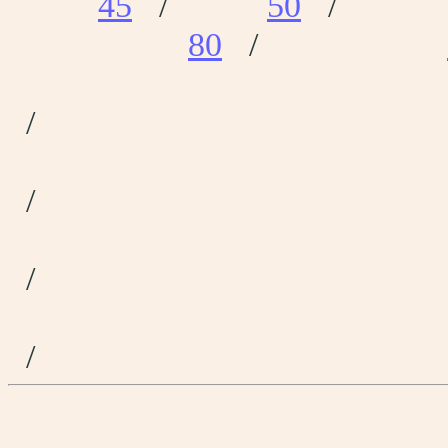
45
/
50
80
/
/
/
/
/