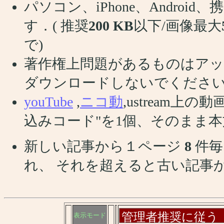
パソコン、iPhone、Andro
す．( 推奨
200 KB
以下/画像最大
で)
著作権上問題があるものはアッ
ダウンロードしないでくださ
youTube
,
ニコ動
,ustream
込みコード"を1個、そのまま
新しい記事から１ページ
8
件毎
れ、 それを超えると古い記事
表示モード