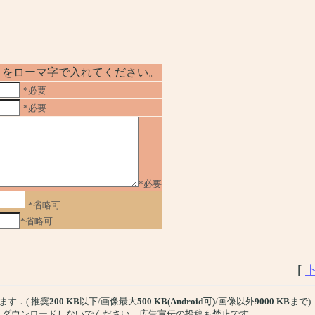
No」をローマ字で入れてください。
*必要
*必要
*必要
*省略可
*省略可
[
ます．( 推奨
200 KB
以下/画像最大
500 KB(Android可)
/画像以外
9000 KB
まで)
、ダウンロードしないでください。広告宣伝の投稿も禁止です。