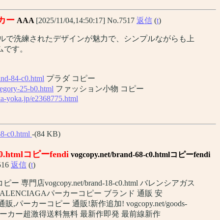
カー
AAA
[2025/11/04,14:50:17] No.7517
返信
(
t
)
マルで洗練されたデザインが魅力で、シンプルながらも上
ムです。
and-84-c0.html
プラダ コピー
egory-25-b0.html
ファッション小物 コピー
a-yoka.jp/e2368775.html
68-c0.html
-(84 KB)
-c0.htmlコピーfendi
vogcopy.net/brand-68-c0.htmlコピーfendi
7516
返信
(
t
)
 専門店vogcopy.net/brand-18-c0.html バレンシアガス
ALENCIAGAパーカーコピー ブランド 通販 安
販,パーカーコピー 通販!新作追加! vogcopy.net/goods-
ー 通販パーカー超激得送料無料 最新作即発 最前線新作