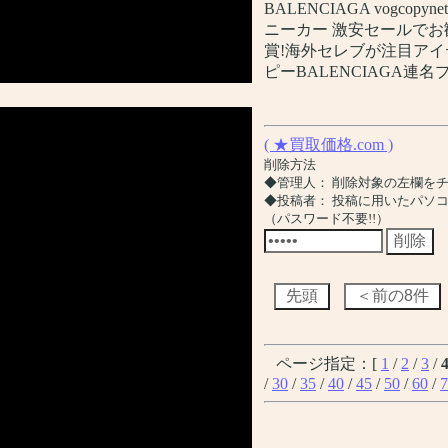
BALENCIAGA vogcopyn
ニーカー 激安セールでお
賞!海外セレブが注目アイテム!最安に
ピーBALENCIAGA
( ★買取価格.com )
削除方法
◆管理人： 削除対象の左欄を
◆投稿者： 投稿に用いたパソ
（パスワード不要!!）
ページ指定：[
1
/
2
/
3
/
/
30
/
35
/
40
/
45
/
50
/
60
/
7