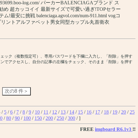
et93699.boo-log.com/ パーカーBALENCIAGAブランド ス
勧め 超カッコイイ 最新サイズで可愛い過ぎ!TOPセラー
挑戦 balenciaga.agvol.com/num-911.html vogコ
連名プリントアルファベット男女同型カップル丸首衛衣
チェック（複数指定可）、専用パスワードを下欄に入力し、「削除」を押す
コンでアクセスし、自分の記事の左欄をチェック、そのまま「削除」を押す
4
/
5
/
6
/
7
/
8
/
9
/
10
/
11
/
12
/
13
/
14
/
15
/
16
/
17
/
18
/
19
/
20
/
25
0
/
80
/
90
/
100
/
150
/
200
/
250
/
300
/ ]
FREE
imgboard R6.1v3
!!