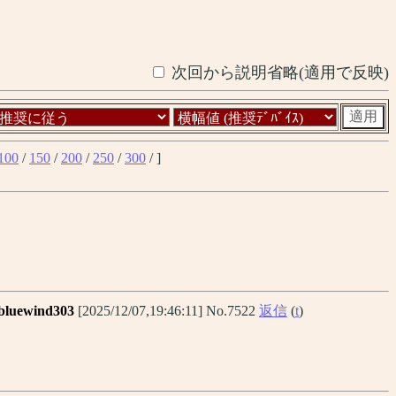
次回から説明省略(適用で反映)
100
/
150
/
200
/
250
/
300
/ ]
bluewind303
[2025/12/07,19:46:11] No.7522
返信
(
t
)