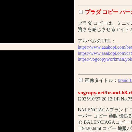
プラダ コピー パー
プラダ コピーは、ミニ
質さを感じさせるアイテ
アルバムのURL：
https://www.aaakopi.com/br
https://www.aaakopi.com/cat
https://vogcopyworkman.yok
画像タイトル：
brand-
vogcopy.net/brand-68
[2025/10/27,20:12:14] No.
BALENCIAGAブランド コピー
ーパー コピー 通販 優良B
心,BALENCIAGAコピー 通
119420.html コピ