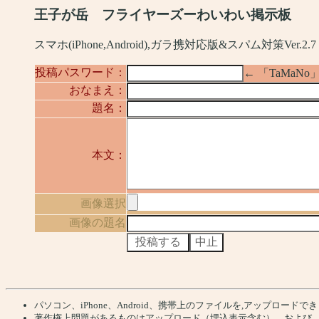
王子が岳 フライヤーズーわいわい掲示板
スマホ(iPhone,Android),ガラ携対応版&スパム対策Ver.2.7
投稿パスワード：
← 「TaMa
おなまえ：
題名：
本文：
画像選択
画像の題名
パソコン、iPhone、Android、携帯上のファイルを,アップロードでき
著作権上問題があるものはアップロード（埋込表示含む）、および