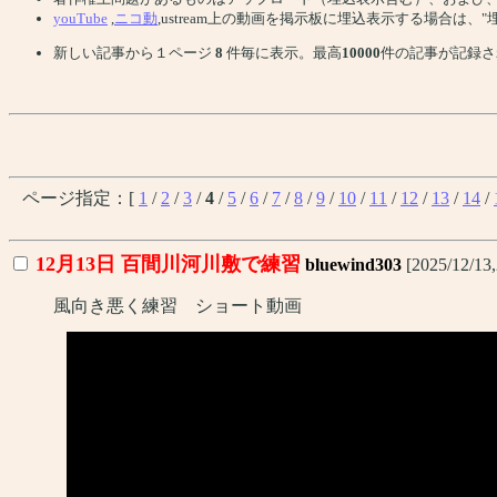
youTube
,
ニコ動
,ustream上の動画を掲示板に埋込表示する場合は
新しい記事から１ページ
8
件毎に表示。最高
10000
件の記事が記録さ
ページ指定：[
1
/
2
/
3
/
4
/
5
/
6
/
7
/
8
/
9
/
10
/
11
/
12
/
13
/
14
/
12月13日 百間川河川敷で練習
bluewind303
[2025/12/13
風向き悪く練習 ショート動画