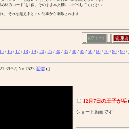
、"埋め込みコード"を1個、そのまま本文欄にコピペしてください
れ、 それを超えると古い記事から削除されます
表示モード
15
/
16
/
17
/
18
/
19
/
20
/
25
/
30
/
35
/
40
/
45
/
50
/
60
/
70
/
80
/
90
/
,21:39:52] No.7523
返信
(
t
)
12月7日の王子が岳
ショート動画です