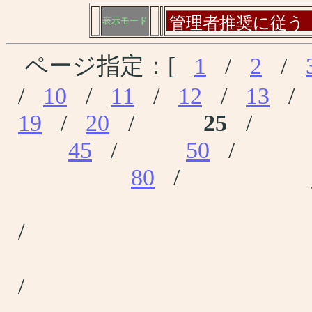
表示モード
ページ指定：[
1
/
2
/
/
10
/
11
/
12
/
13
19
/
20
/
25
45
/
50
80
/
/
/