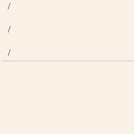
/
/
/