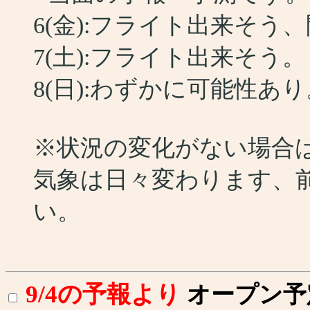
6(金):フライト出来そう、
7(土):フライト出来そう。
8(日):わずかに可能性あり
※状況の変化がない場合
気象は日々変わります、
い。
9/4の予報より
オープン予