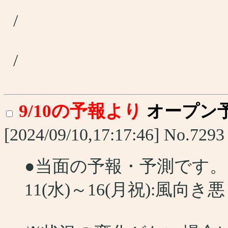
/
/
9/10の予報より
オープン
[2024/09/10,17:17:46] No.729
●当面の予報・予測です。
11(水)～16(月祝):風