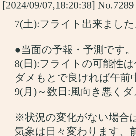
[2024/09/07,18:20:38] No.728
7(土):フライト出来まし
●当面の予報・予測です。
8(日):フライトの可能性
ダメもとで良ければ午前
9(月)～数日:風向き悪く
※状況の変化がない場合
気象は日々変わります、