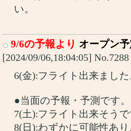
い。
9/6の予報より
オープン予
[2024/09/06,18:04:05] No.728
6(金):フライト出来まし
●当面の予報・予測です。
7(土):フライト出来そう
8(日):わずかに可能性あり