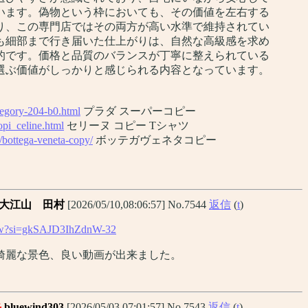
います。偽物という枠においても、その価値を左右する
り、この専門店ではその両方が高い水準で維持されてい
も細部まで行き届いた仕上がりは、自然な高級感を求め
的です。価格と品質のバランスが丁寧に整えられている
選ぶ価値がしっかりと感じられる内容となっています。
tegory-204-b0.html
プラダ スーパーコピー
opi_celine.html
セリーヌ コピー Tシャツ
/bottega-veneta-copy/
ボッテガヴェネタコピー
大江山 田村
[2026/05/10,08:06:57] No.7544
返信
(
t
)
lOw?si=gkSAJD3IhZdnW-32
綺麗な景色、良い動画が出来ました。
岳
bluewind303
[2026/05/03,07:01:57] No.7543
返信
(
t
)