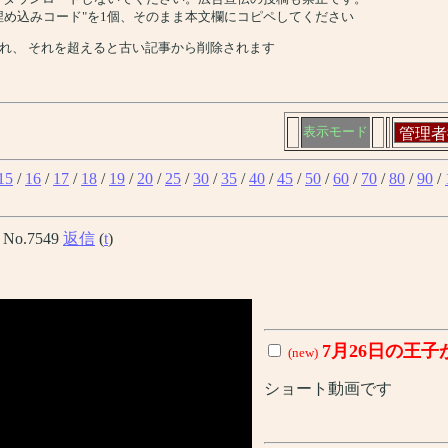
、"埋め込みコード"を1個、そのまま本文欄にコピペしてください
れ、 それを超えると古い記事から削除されます
表示モード
15
/
16
/
17
/
18
/
19
/
20
/
25
/
30
/
35
/
40
/
45
/
50
/
60
/
70
/
80
/
90
/
] No.7549
返信
(
t
)
7月26日の王子
(new)
ショート動画です