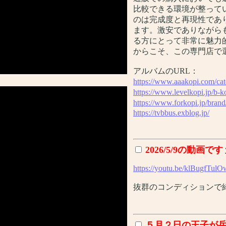
比較できる環境が整って
のは完成度と再現性であ
ます。激安でありながら
る方にとって非常に魅力
からこそ、この専門店で
アルバムのURL：
https://www.aaakopi.com/ca
https://www.levelkopi.jp/b-k
https://www.forkopi.jp/brand
https://tvbbus.exblog.jp/
2026/5/9の動画です
https://youtu.be/klBugfTu
抜群のコンディションで
５月２日の王子が