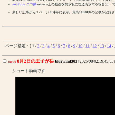
youTube
,
ニコ動
,ustream上の動画を掲示板に埋込表示する場合は
新しい記事から１ページ
8
件毎に表示。最高
10000
件の記事が記録さ
ページ指定：[
1
/
2
/
3
/
4
/
5
/
6
/
7
/
8
/
9
/
10
/
11
/
12
/
13
/
14
/
8月2日の王子が岳
bluewind303
[2026/08/02,19:45:53
(new)
ショート動画です