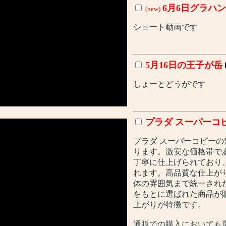
6月6日グラハン
(new)
ショート動画です
5月16日の王子が岳
しょーとどうがです
プラダ スーパーコ
プラダ スーパーコピー
ります。激安な価格帯で
丁寧に仕上げられており
れます。高品質な仕上が
体の雰囲気まで統一され
をもとに選ばれた商品が
上がりが特徴です。
通販での購入においても