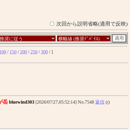
次回から説明省略(適用で反映)
100
/
150
/
200
/
250
/
300
/ ]
が岳
bluewind303
[2026/07/27,05:52:14] No.7548
返信
(
t
)