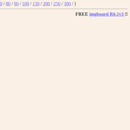
0
/
80
/
90
/
100
/
150
/
200
/
250
/
300
/ ]
FREE
imgboard R6.1v3
!!