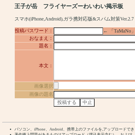
王子が岳 フライヤーズーわいわい掲示板
スマホ(iPhone,Android),ガラ携対応版&スパム対策Ver.2.7
投稿パスワード：
← 「TaMa
おなまえ：
題名：
本文：
画像選択
画像の題名
パソコン、iPhone、Android、携帯上のファイルを,アップロードでき
著作権上問題があるものはアップロード（埋込表示含む）、および