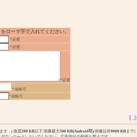
No」をローマ字で入れてください。
*必要
*必要
*必要
*省略可
*省略可
[
ます．( 推奨
200 KB
以下/画像最大
500 KB(Android可)
/画像以外
9000 KB
まで)
、ダウンロードしないでください。広告宣伝の投稿も禁止です。