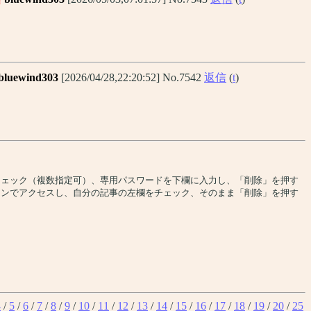
bluewind303
[2026/04/28,22:20:52] No.7542
返信
(
t
)
チェック（複数指定可）、専用パスワードを下欄に入力し、「削除」を押す
コンでアクセスし、自分の記事の左欄をチェック、そのまま「削除」を押す
4
/
5
/
6
/
7
/
8
/
9
/
10
/
11
/
12
/
13
/
14
/
15
/
16
/
17
/
18
/
19
/
20
/
25