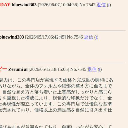
DAY
bluewind303
[2026/06/07,10:04:36] No.7547
返信
(
t
)
bluewind303
[2026/05/17,06:42:45] No.7546
返信
(
t
)
ピー
Zerumi al
[2026/05/12,18:15:05] No.7545
返信
(
t
)
の魅力は、この専門店が実現する価格と完成度の調和にあ
ありながら、全体のフォルムや細部の整え方に至るまで
、自然な見え方と落ち着いた上質感がしっかりと感じら
りを重視した構成により、視覚的な印象だけでなく、全
た再現性が際立っています。この専門店では優良な基準
販売されており、価格以上の満足感を自然に引き出す仕
選びやすさが意識されており、自宅にいながら安心して