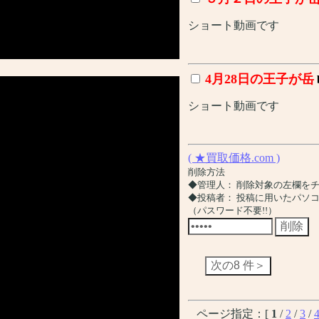
ショート動画です
4月28日の王子が岳
ショート動画です
( ★買取価格.com )
削除方法
◆管理人： 削除対象の左欄を
◆投稿者： 投稿に用いたパソ
（パスワード不要!!）
ページ指定：[
1
/
2
/
3
/