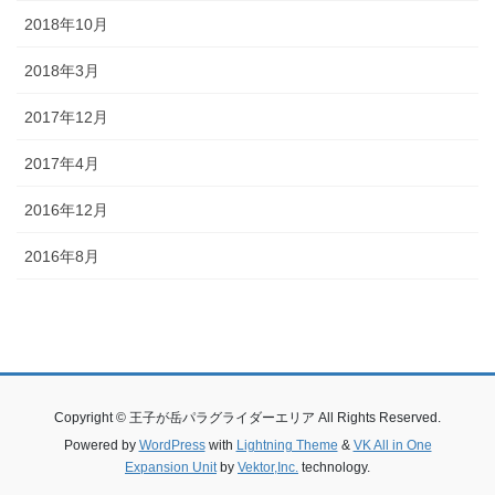
2018年10月
2018年3月
2017年12月
2017年4月
2016年12月
2016年8月
Copyright © 王子が岳パラグライダーエリア All Rights Reserved.
Powered by
WordPress
with
Lightning Theme
&
VK All in One
Expansion Unit
by
Vektor,Inc.
technology.