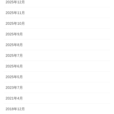
2025年12月
2025年11月
2025年10月
2025年9月
2025年8月
2025年7月
2025年6月
2025年5月
2023年7月
2021年4月
2018年12月