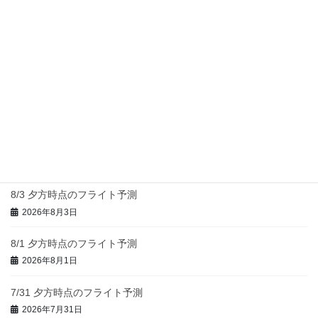
最近の投稿
8/9 夕方時点のフライト予測
2026年8月9日
8/7 夕方時点のフライト予測
2026年8月7日
8/3 夕方時点のフライト予測
2026年8月3日
8/1 夕方時点のフライト予測
2026年8月1日
7/31 夕方時点のフライト予測
2026年7月31日