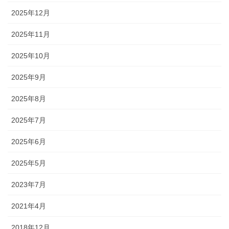
2025年12月
2025年11月
2025年10月
2025年9月
2025年8月
2025年7月
2025年6月
2025年5月
2023年7月
2021年4月
2018年12月