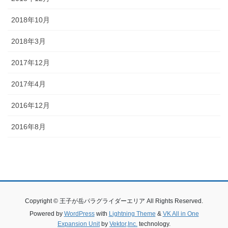
2018年10月
2018年3月
2017年12月
2017年4月
2016年12月
2016年8月
Copyright © 王子が岳パラグライダーエリア All Rights Reserved.
Powered by
WordPress
with
Lightning Theme
&
VK All in One
Expansion Unit
by
Vektor,Inc.
technology.