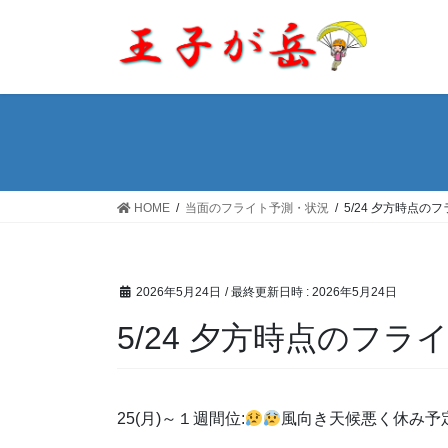
コ
ナ
ン
ビ
テ
ゲ
ン
ー
ツ
シ
へ
ョ
ス
ン
キ
に
ッ
移
HOME
当面のフライト予測・状況
5/24 夕方時点の
プ
動
2026年5月24日
/ 最終更新日時 :
2026年5月24日
5/24 夕方時点のフラ
25(月)～１週間位:
風向き天候悪く休み予