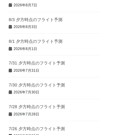
2026年8月7日
8/3 夕方時点のフライト予測
2026年8月3日
8/1 夕方時点のフライト予測
2026年8月1日
7/31 夕方時点のフライト予測
2026年7月31日
7/30 夕方時点のフライト予測
2026年7月30日
7/28 夕方時点のフライト予測
2026年7月28日
7/26 夕方時点のフライト予測