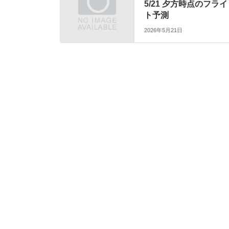
5/21 夕方時点のフライ
ト予測
2026年5月21日