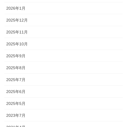
2026年1月
2025年12月
2025年11月
2025年10月
2025年9月
2025年8月
2025年7月
2025年6月
2025年5月
2023年7月