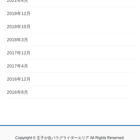
2021年4月
2018年12月
2018年10月
2018年3月
2017年12月
2017年4月
2016年12月
2016年8月
Copyright © 王子が岳パラグライダーエリア All Rights Reserved.