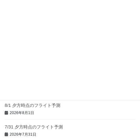
検索
最近の投稿
8/7 夕方時点のフライト予測
2026年8月7日
8/3 夕方時点のフライト予測
2026年8月3日
8/1 夕方時点のフライト予測
2026年8月1日
7/31 夕方時点のフライト予測
2026年7月31日