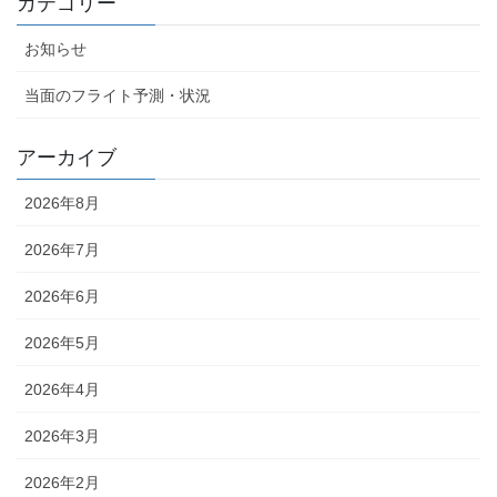
カテゴリー
お知らせ
当面のフライト予測・状況
アーカイブ
2026年8月
2026年7月
2026年6月
2026年5月
2026年4月
2026年3月
2026年2月