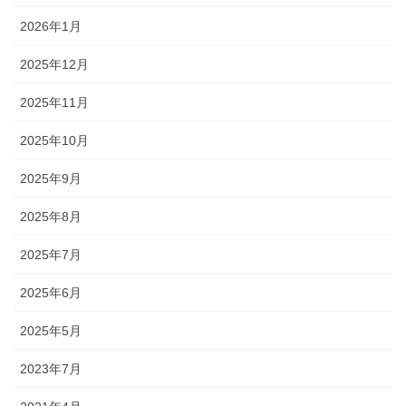
2026年1月
2025年12月
2025年11月
2025年10月
2025年9月
2025年8月
2025年7月
2025年6月
2025年5月
2023年7月