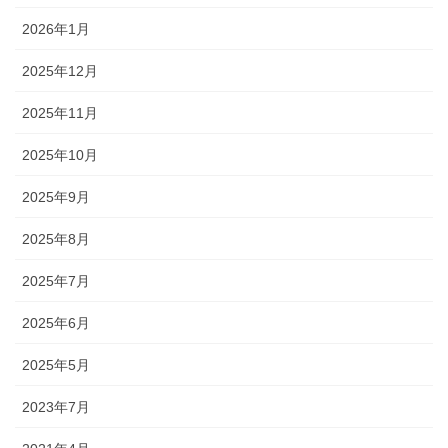
2026年1月
2025年12月
2025年11月
2025年10月
2025年9月
2025年8月
2025年7月
2025年6月
2025年5月
2023年7月