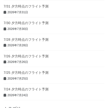
7/31 夕方時点のフライト予測
2026年7月31日
7/30 夕方時点のフライト予測
2026年7月30日
7/28 夕方時点のフライト予測
2026年7月28日
7/26 夕方時点のフライト予測
2026年7月26日
7/25 夕方時点のフライト予測
2026年7月25日
7/24 夕方時点のフライト予測
2026年7月24日