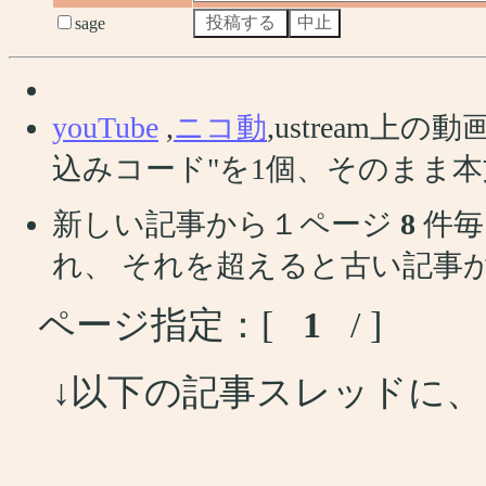
sage
youTube
,
ニコ動
,ustream
込みコード"を1個、そのまま
新しい記事から１ページ
8
件毎
れ、 それを超えると古い記事
ページ指定：[
1
/ ]
↓以下の記事スレッドに