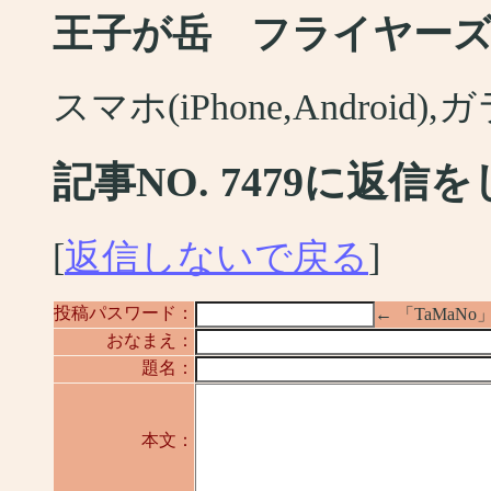
王子が岳 フライヤー
スマホ(iPhone,Android
記事NO. 7479に返信
[
返信しないで戻る
]
投稿パスワード：
← 「TaMa
おなまえ：
題名：
本文：