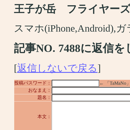
王子が岳 フライヤー
スマホ(iPhone,Android
記事NO. 7488に返信
[
返信しないで戻る
]
投稿パスワード：
← 「TaMa
おなまえ：
題名：
本文：