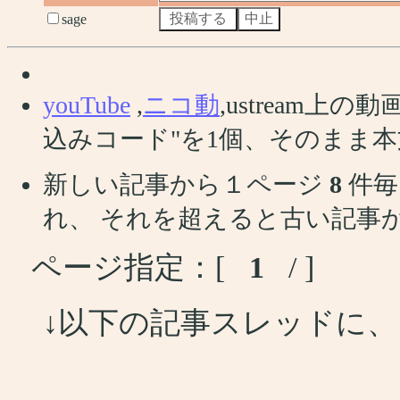
sage
youTube
,
ニコ動
,ustream
込みコード"を1個、そのまま
新しい記事から１ページ
8
件毎
れ、 それを超えると古い記事
ページ指定：[
1
/ ]
↓以下の記事スレッドに