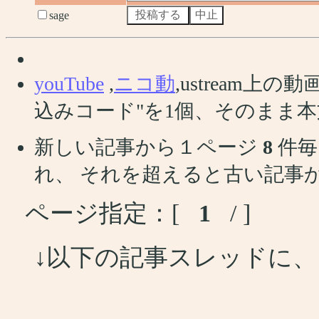
sage
youTube
,
ニコ動
,ustream
込みコード"を1個、そのまま
新しい記事から１ページ
8
件毎
れ、 それを超えると古い記事
ページ指定：[
1
/ ]
↓以下の記事スレッドに