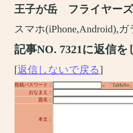
王子が岳 フライヤー
スマホ(iPhone,Android
記事NO. 7321に返信
[
返信しないで戻る
]
投稿パスワード：
← 「TaMa
おなまえ：
題名：
本文：