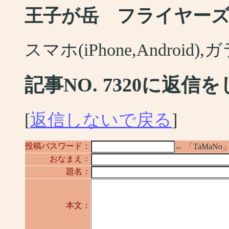
王子が岳 フライヤー
スマホ(iPhone,Android
記事NO. 7320に返信
[
返信しないで戻る
]
投稿パスワード：
← 「TaMa
おなまえ：
題名：
本文：