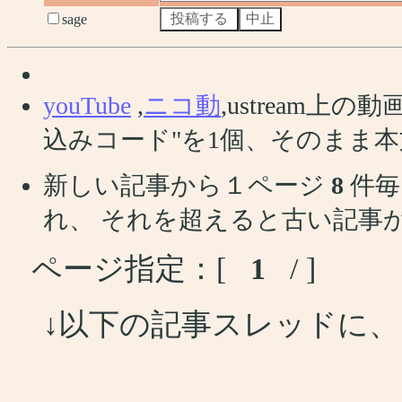
sage
youTube
,
ニコ動
,ustream
込みコード"を1個、そのまま
新しい記事から１ページ
8
件毎
れ、 それを超えると古い記事
ページ指定：[
1
/ ]
↓以下の記事スレッドに