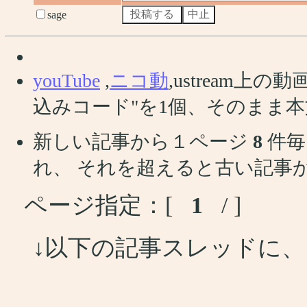
sage
youTube
,
ニコ動
,ustream
込みコード"を1個、そのまま
新しい記事から１ページ
8
件毎
れ、 それを超えると古い記事
ページ指定：[
1
/ ]
↓以下の記事スレッドに