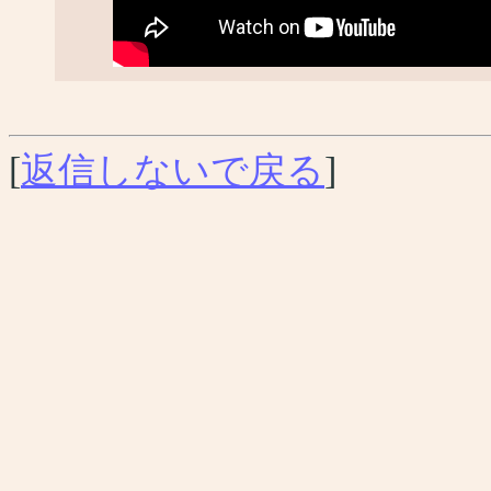
[
返信しないで戻る
]