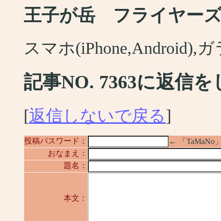
王子が岳 フライヤー
スマホ(iPhone,Android
記事NO. 7363に返信
[
返信しないで戻る
]
投稿パスワード：
← 「TaMa
おなまえ：
題名：
本文：