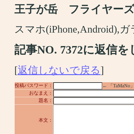
王子が岳 フライヤー
スマホ(iPhone,Android
記事NO. 7372に返信
[
返信しないで戻る
]
投稿パスワード：
← 「TaMa
おなまえ：
題名：
本文：