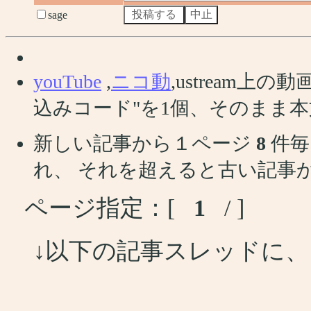
sage
youTube
,
ニコ動
,ustream
込みコード"を1個、そのまま
新しい記事から１ページ
8
件毎
れ、 それを超えると古い記事
ページ指定：[
1
/ ]
↓以下の記事スレッドに