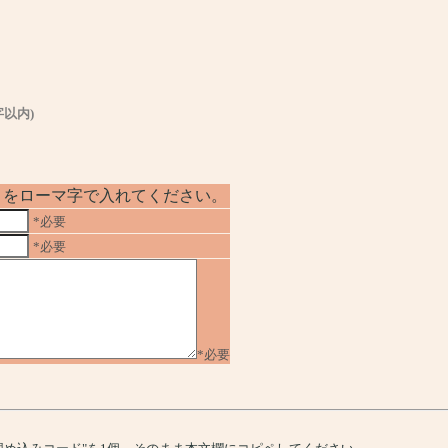
字以内)
No」をローマ字で入れてください。
*必要
*必要
*必要