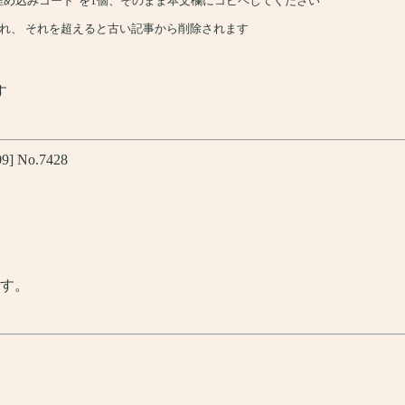
、"埋め込みコード"を1個、そのまま本文欄にコピペしてください
れ、 それを超えると古い記事から削除されます
す
09] No.7428
す。