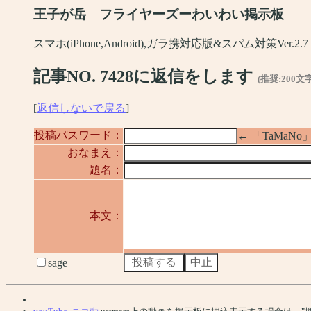
王子が岳 フライヤーズーわいわい掲示板
スマホ(iPhone,Android),ガラ携対応版&スパム対策Ver.2.7
記事NO. 7428に返信をします
(推奨:200文
[
返信しないで戻る
]
投稿パスワード：
← 「TaMa
おなまえ：
題名：
本文：
sage