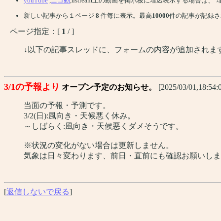
youTube
,
ニコ動
,ustream上の動画を掲示板に埋込表示する場合は
新しい記事から１ページ
8
件毎に表示。最高
10000
件の記事が記録さ
ページ指定：[
1
/ ]
↓以下の記事スレッドに、フォームの内容が追加されま
3/1の予報より
オープン予定のお知らせ。
[2025/03/01,18:54:
当面の予報・予測です。
3/2(日):風向き・天候悪く休み。
～しばらく:風向き・天候悪くダメそうです。
※状況の変化がない場合は更新しません。
気象は日々変わります、前日・直前にも確認お願いしま
[
返信しないで戻る
]