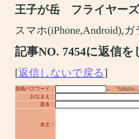
王子が岳 フライヤー
スマホ(iPhone,Android
記事NO. 7454に返信
[
返信しないで戻る
]
投稿パスワード：
← 「TaMa
おなまえ：
題名：
本文：