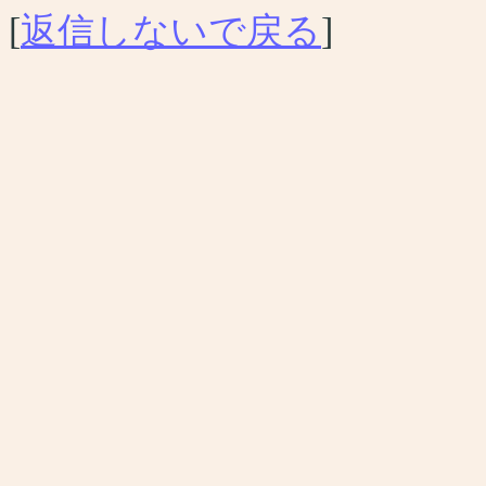
[
返信しないで戻る
]