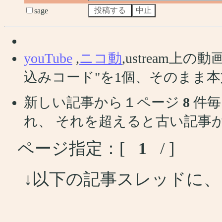
sage
youTube
,
ニコ動
,ustream
込みコード"を1個、そのまま
新しい記事から１ページ
8
件毎
れ、 それを超えると古い記事
ページ指定：[
1
/ ]
↓以下の記事スレッドに