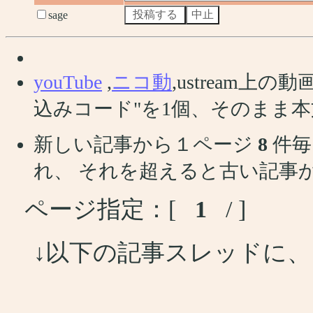
sage
youTube
,
ニコ動
,ustream
込みコード"を1個、そのまま
新しい記事から１ページ
8
件毎
れ、 それを超えると古い記事
ページ指定：[
1
/ ]
↓以下の記事スレッドに