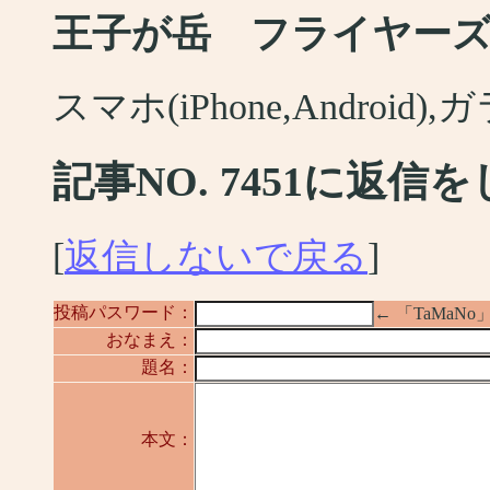
王子が岳 フライヤー
スマホ(iPhone,Android
記事NO. 7451に返信
[
返信しないで戻る
]
投稿パスワード：
← 「TaMa
おなまえ：
題名：
本文：