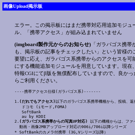
画像Upload掲示板
エラー。この掲示板にはまだ携帯対応用追加モジュ
ル、「携帯アクセス」が組み込まれていません
(imgboard製作元からのお知らせ)
「ガラパゴス携帯
も、掲示板の記事をチェックしたい」という皆様の
要望に応え、ガラパゴス系携帯からのアクセスを可
にする機能追加モジュールを用意しています。現在
特報CGIにてβ版を無償配布していますので、良かっ
らご利用ください。
----携帯アクセス仕様(ガラパゴス系)-------

1.
(だれでもアクセス)
以下のガラパゴス系携帯機種から、投稿、返
   ドコモ (iモード,FOMA)

   SoftBank

   au by KDDI

2.
(ガラパゴス系携帯からの写真UP対応)
 以下の機種からは、ファ
  動画・画像2MBアップロード対応の906i/706i以降シリーズ

* SoftBankのカメラ付携帯 (3G,Vシリーズ以降）
