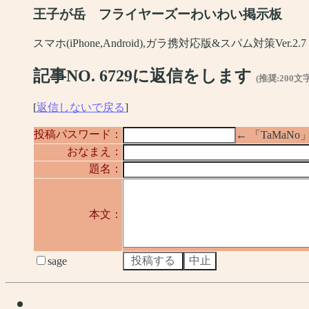
王子が岳 フライヤーズーわいわい掲示板
スマホ(iPhone,Android),ガラ携対応版&スパム対策Ver.2.7
記事NO. 6729に返信をします
(推奨:200文
[
返信しないで戻る
]
投稿パスワード：
← 「TaMa
おなまえ：
題名：
本文：
sage