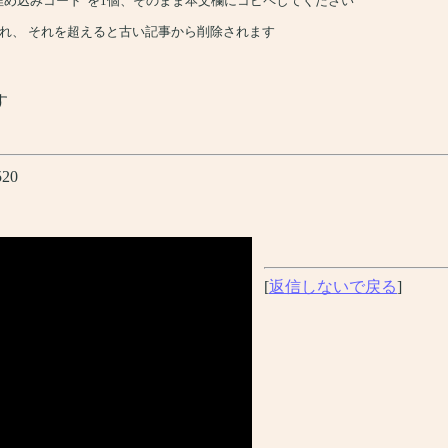
、"埋め込みコード"を1個、そのまま本文欄にコピペしてください
れ、 それを超えると古い記事から削除されます
す
520
[
返信しないで戻る
]