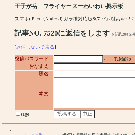
王子が岳 フライヤーズーわいわい掲示板
スマホ(iPhone,Android),ガラ携対応版&スパム対策Ver.2.7
記事NO. 7520に返信をします
(推奨:200文
[
返信しないで戻る
]
投稿パスワード：
← 「TaMa
おなまえ：
題名：
本文：
sage