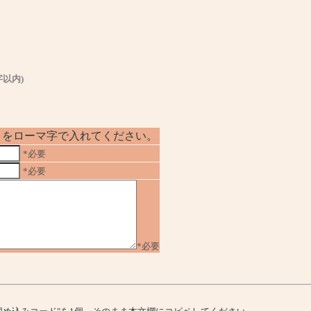
字以内)
No」をローマ字で入れてください。
*必要
*必要
*必要