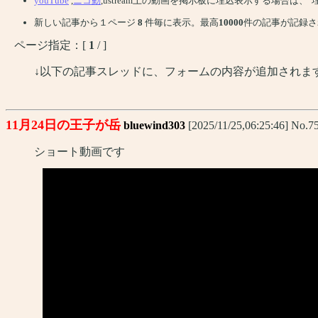
youTube
,
ニコ動
,ustream上の動画を掲示板に埋込表示する場合は
新しい記事から１ページ
8
件毎に表示。最高
10000
件の記事が記録さ
ページ指定：[
1
/ ]
↓以下の記事スレッドに、フォームの内容が追加されま
11月24日の王子が岳
bluewind303
[2025/11/25,06:25:46] No.7
ショート動画です