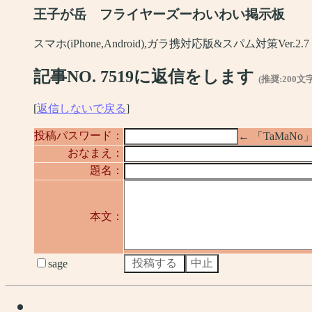
王子が岳 フライヤーズーわいわい掲示板
スマホ(iPhone,Android),ガラ携対応版&スパム対策Ver.2.7
記事NO. 7519に返信をします
(推奨:200文
[
返信しないで戻る
]
投稿パスワード：
← 「TaMa
おなまえ：
題名：
本文：
sage