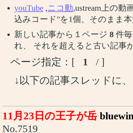
youTube
,
ニコ動
,ustream
込みコード"を1個、そのまま
新しい記事から１ページ
8
件毎
れ、 それを超えると古い記事
ページ指定：[
1
/ ]
↓以下の記事スレッドに
11月23日の王子が岳
bluewi
No.7519