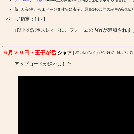
youTube
,
ニコ動
,ustream上の動画を掲示板に埋込表示する場合は
新しい記事から１ページ
8
件毎に表示。最高
10000
件の記事が記録さ
ページ指定：[
1
/ ]
↓以下の記事スレッドに、フォームの内容が追加されま
６月２９日・王子が岳
シャア
[2024/07/01,02:28:07] No.7237
アップロードが遅れました