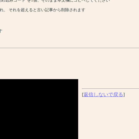
、"埋め込みコード"を1個、そのまま本文欄にコピペしてください
れ、 それを超えると古い記事から削除されます
す
[
返信しないで戻る
]