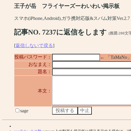
王子が岳 フライヤーズーわいわい掲示板
スマホ(iPhone,Android),ガラ携対応版&スパム対策Ver.2.7
記事NO. 7237に返信をします
(推奨:200文
[
返信しないで戻る
]
投稿パスワード：
← 「TaMa
おなまえ：
題名：
本文：
sage