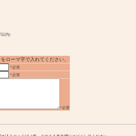
字以内)
No」をローマ字で入れてください。
*必要
*必要
*必要