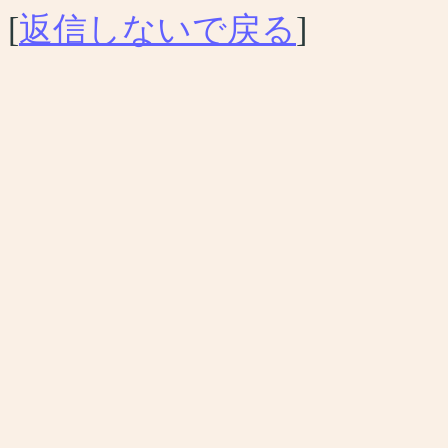
[
返信しないで戻る
]