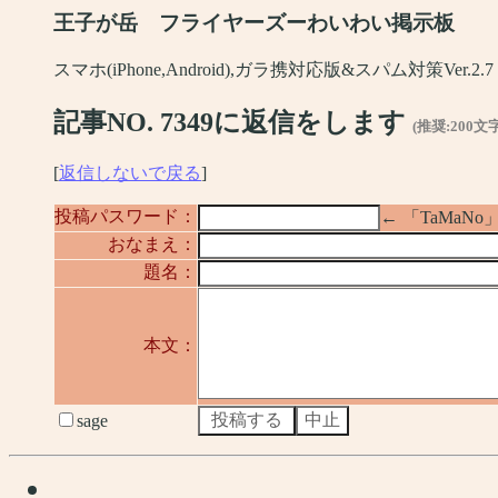
王子が岳 フライヤーズーわいわい掲示板
スマホ(iPhone,Android),ガラ携対応版&スパム対策Ver.2.7
記事NO. 7349に返信をします
(推奨:200文
[
返信しないで戻る
]
投稿パスワード：
← 「TaMa
おなまえ：
題名：
本文：
sage