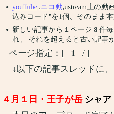
youTube
,
ニコ動
,ustream
込みコード"を1個、そのまま
新しい記事から１ページ
8
件毎
れ、 それを超えると古い記事
ページ指定：[
1
/ ]
↓以下の記事スレッドに
４月１日・王子が岳
シャア