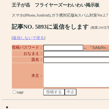
王子が岳 フライヤーズーわいわい掲示板
スマホ(iPhone,Android),ガラ携対応版&スパム対策Ver.2.7
記事NO. 5893に返信をします
(推奨:200文
[
返信しないで戻る
]
投稿パスワード：
← 「TaMa
おなまえ：
題名：
本文：
sage