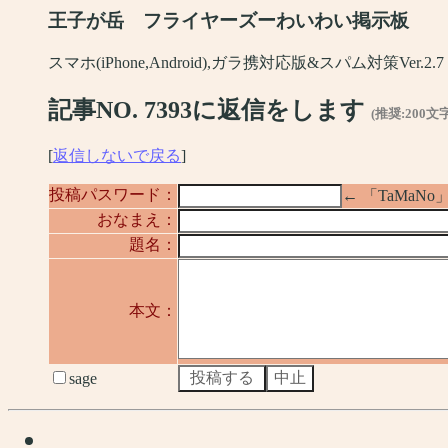
王子が岳 フライヤーズーわいわい掲示板
スマホ(iPhone,Android),ガラ携対応版&スパム対策Ver.2.7
記事NO. 7393に返信をします
(推奨:200文
[
返信しないで戻る
]
投稿パスワード：
← 「TaMa
おなまえ：
題名：
本文：
sage