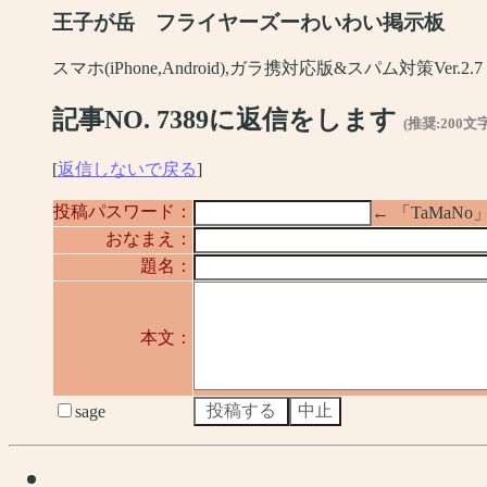
王子が岳 フライヤーズーわいわい掲示板
スマホ(iPhone,Android),ガラ携対応版&スパム対策Ver.2.7
記事NO. 7389に返信をします
(推奨:200文
[
返信しないで戻る
]
投稿パスワード：
← 「TaMa
おなまえ：
題名：
本文：
sage